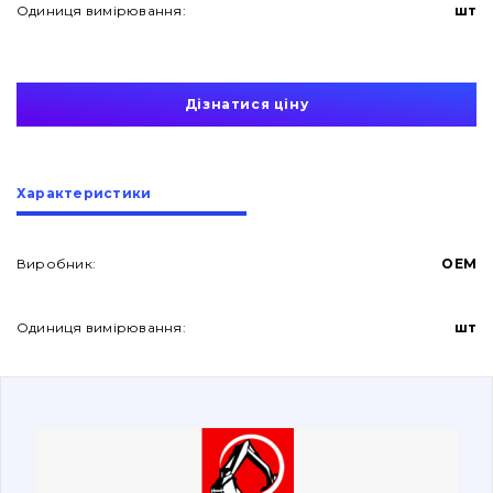
Одиниця вимірювання:
шт
Дізнатися ціну
Про нас
Характеристики
Контакти
Виробник:
OEM
Одиниця вимірювання:
шт
Вакансії
Каталог
Фільтри та мастильні матеріали
Пошук