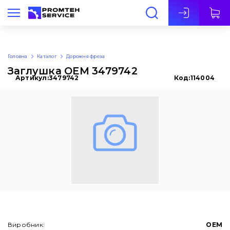
Укр
Головна
Каталог
Дорожня фреза
Заглушка OEM 3479742
Артикул:
3479742
Код:
114004
Виробник:
OEM