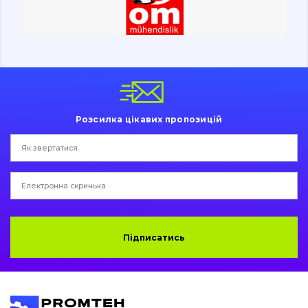
Ходова частина
Болти, гайки і елементи кріплення
Коронки, зуби, адаптери, пальці, фіксатори
Ножі, ріжучі кромки
Розсилка цікавих пропозицій
Захист (ковша, адаптера)
написати
зателефонувати
листа
Подушки амортизаційні
Пальці та Втулки
Двигун
Підписатись
Гідравліка
Трансмісія