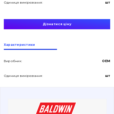
Одиниця вимірювання:
шт
Дізнатися ціну
Про нас
Характеристики
Контакти
Виробник:
OEM
Одиниця вимірювання:
шт
Вакансії
Каталог
Фільтри та мастильні матеріали
Пошук