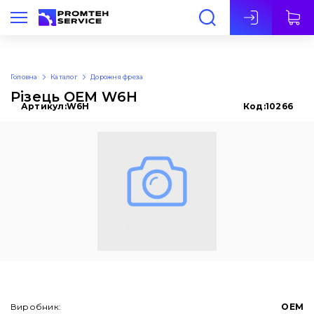
Укр
Головна
Каталог
Дорожня фреза
Різець OEM W6H
Артикул:
W6H
Код:
10266
Виробник:
OEM