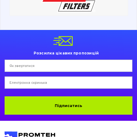
Ходова частина
Болти, гайки і елементи кріплення
Коронки, зуби, адаптери, пальці, фіксатори
Ножі, ріжучі кромки
Розсилка цікавих пропозицій
Захист (ковша, адаптера)
написати
зателефонувати
листа
Подушки амортизаційні
Пальці та Втулки
Двигун
Підписатись
Гідравліка
Трансмісія