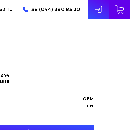
62 10
38 (044) 390 85 30
R274
9518
OEM
шт