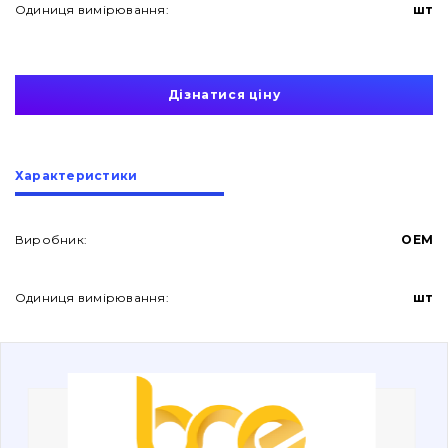
Одиниця вимірювання:
шт
Дізнатися ціну
Про нас
Характеристики
Контакти
Виробник:
OEM
Одиниця вимірювання:
шт
Вакансії
Каталог
Фільтри та мастильні матеріали
Пошук