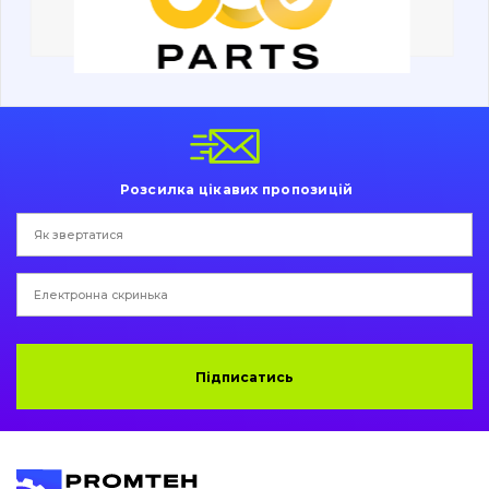
Ходова частина
Болти, гайки і елементи кріплення
Коронки, зуби, адаптери, пальці, фіксатори
Ножі, ріжучі кромки
Розсилка цікавих пропозицій
Захист (ковша, адаптера)
написати
зателефонувати
листа
Подушки амортизаційні
Пальці та Втулки
Двигун
Підписатись
Гідравліка
Трансмісія