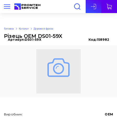
Укр
Головна
Каталог
Дорожня фреза
Різець OEM DS01-59X
Артикул:
DS01-59X
Код:
158982
Виробник:
OEM