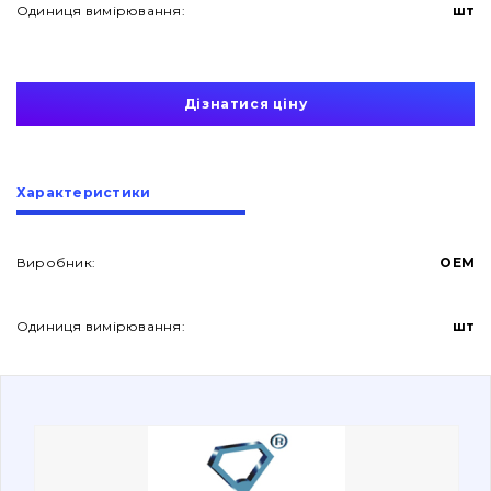
Одиниця вимірювання:
шт
Дізнатися ціну
Про нас
Характеристики
Контакти
Виробник:
OEM
Одиниця вимірювання:
шт
Вакансії
Каталог
Фільтри та мастильні матеріали
Пошук