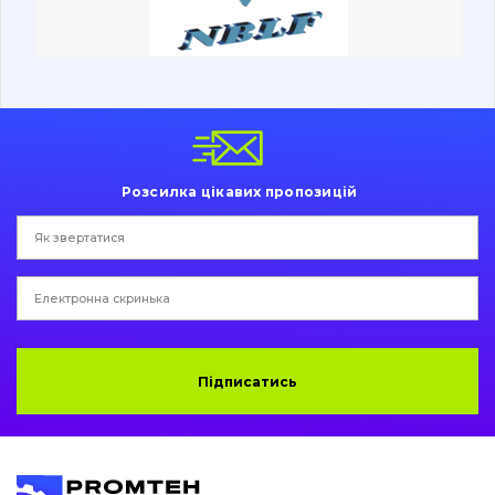
Ходова частина
Болти, гайки і елементи кріплення
Коронки, зуби, адаптери, пальці, фіксатори
Ножі, ріжучі кромки
Розсилка цікавих пропозицій
Захист (ковша, адаптера)
написати
зателефонувати
листа
Подушки амортизаційні
Пальці та Втулки
Двигун
Підписатись
Гідравліка
Трансмісія