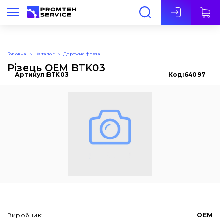
Укр
Головна
Каталог
Дорожня фреза
Різець OEM BTK03
Артикул:
BTK03
Код:
64097
Виробник:
OEM