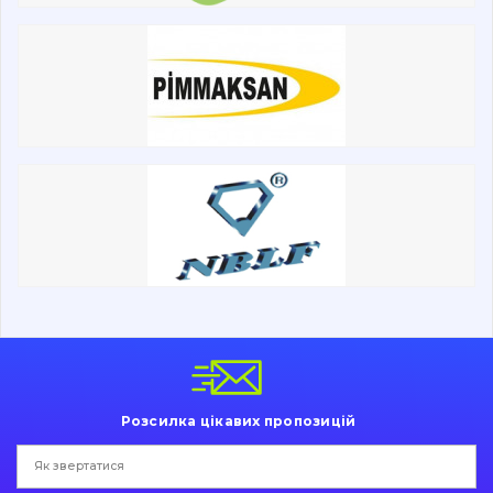
написати
зателефонувати
листа
Розсилка цікавих пропозицій