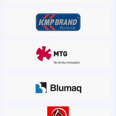
Коронки, зуби, адаптери, пальці, фіксатори
Ножі, ріжучі кромки
Захист (ковша, адаптера)
Подушки амортизаційні
Пальці та Втулки
Двигун
Гідравліка
Трансмісія
Рама і кузов
Ковші