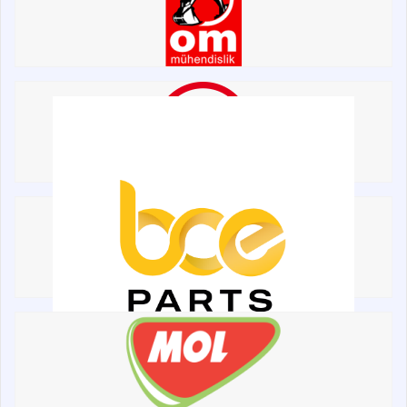
Навісне обладнання
Буровий інструмент
Дорожня фреза
Електрообладнання
Інше
Пошук