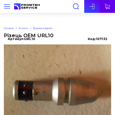
Укр
Головна
Каталог
Дорожня фреза
Різець OEM URL10
Артикул:
URL10
Код:
107132