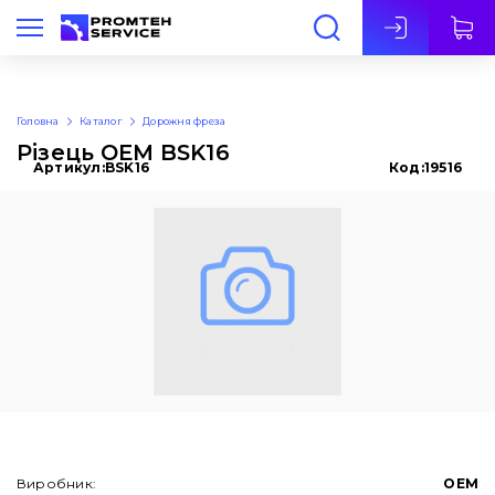
Укр
Головна
Каталог
Дорожня фреза
Різець OEM BSK16
Артикул:
BSK16
Код:
19516
Виробник:
OEM