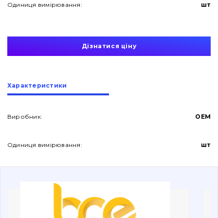
Одиниця вимірювання:
шт
Дізнатися ціну
Про нас
Характеристики
Контакти
Виробник:
OEM
Одиниця вимірювання:
шт
Вакансії
Каталог
Фільтри та мастильні матеріали
Пошук