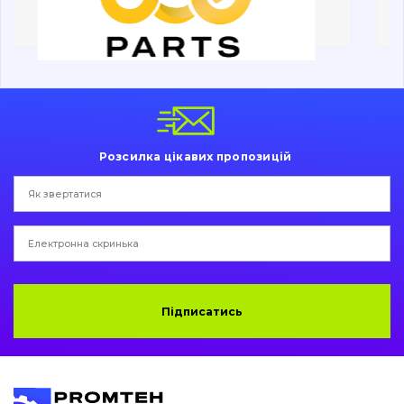
Ходова частина
Болти, гайки і елементи кріплення
Коронки, зуби, адаптери, пальці, фіксатори
Ножі, ріжучі кромки
Розсилка цікавих пропозицій
Захист (ковша, адаптера)
написати
зателефонувати
листа
Подушки амортизаційні
Пальці та Втулки
Двигун
Підписатись
Гідравліка
Трансмісія