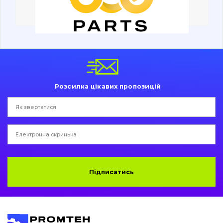
Ходова частина
Болти, гайки і елементи кріплення
Коронки, зуби, адаптери, пальці, фіксатори
Ножі, ріжучі кромки
Розсилка цікавих пропозицій
Захист (ковша, адаптера)
написати
зателефонувати
листа
Подушки амортизаційні
Пальці та Втулки
Двигун
Підписатись
Гідравліка
Трансмісія