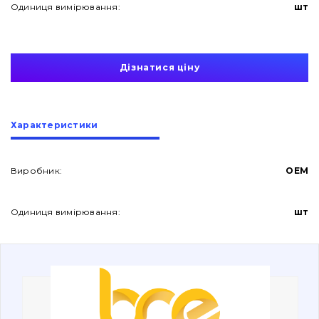
Одиниця вимірювання:
шт
Дізнатися ціну
Про нас
Характеристики
Контакти
Виробник:
OEM
Одиниця вимірювання:
шт
Вакансії
Каталог
Фільтри та мастильні матеріали
Пошук