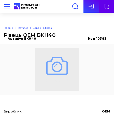
Укр
Головна
Каталог
Дорожня фреза
Різець OEM BKH40
Артикул:
BKH40
Код:
10383
Виробник:
OEM