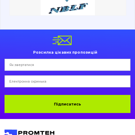
Ходова частина
Болти, гайки і елементи кріплення
Коронки, зуби, адаптери, пальці, фіксатори
Ножі, ріжучі кромки
Розсилка цікавих пропозицій
Захист (ковша, адаптера)
написати
зателефонувати
листа
Подушки амортизаційні
Пальці та Втулки
Двигун
Підписатись
Гідравліка
Трансмісія