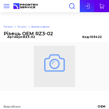
Укр
Головна
Каталог
Дорожня фреза
Різець OEM RZ3-02
Артикул:
RZ3-02
Код:
103422
Виробник:
OEM