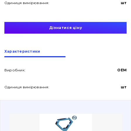
Одиниця вимірювання:
шт
Дізнатися ціну
Про нас
Характеристики
Контакти
Виробник:
OEM
Одиниця вимірювання:
шт
Вакансії
Каталог
Фільтри та мастильні матеріали
Пошук