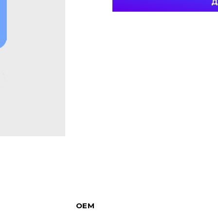
Д
OEM