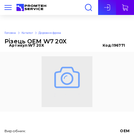
Укр
Головна
Каталог
Дорожня фреза
Різець OEM W7 20X
Артикул:
W7 20X
Код:
196771
Виробник:
OEM