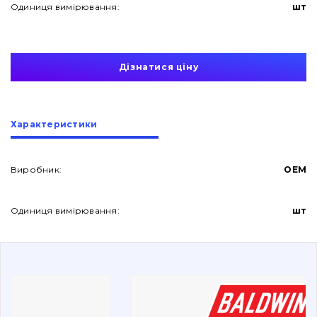
Одиниця вимірювання:
шт
Дізнатися ціну
Про нас
Характеристики
Контакти
Виробник:
OEM
Одиниця вимірювання:
шт
Вакансії
Каталог
Фільтри та мастильні матеріали
Пошук