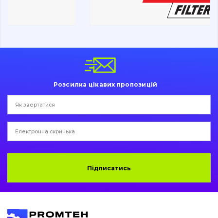
Ходова частина
Болти, гайки і елементи кріплення
Коронки, зуби, адаптери, пальці, фіксатори
Ножі, ріжучі кромки
Розсилка цікавих пропозицій
Захист (ковша, адаптера)
написати
зателефонувати
листа
Подушки амортизаційні
Пальці та Втулки
Двигун
Підписатись
Гідравліка
Трансмісія