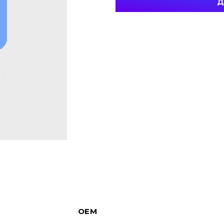
Д
OEM