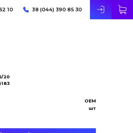
62 10
38 (044) 390 85 30
5/20
3183
OEM
шт