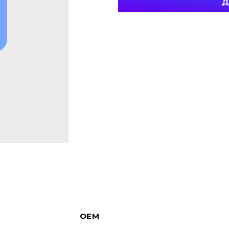
Д
OEM