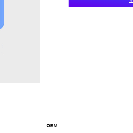
Д
OEM