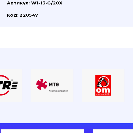
Артикул:
W1-13-G/20X
Код:
220547