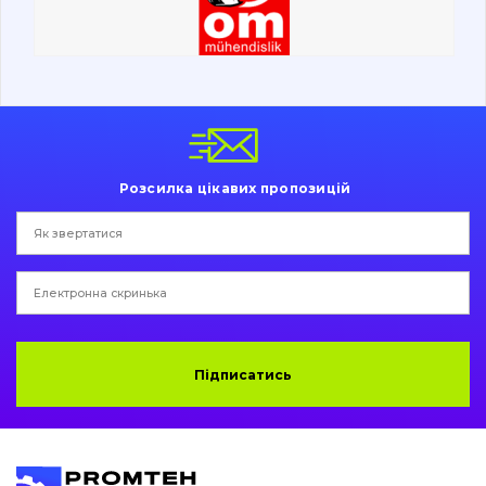
Ходова частина
Болти, гайки і елементи кріплення
Коронки, зуби, адаптери, пальці, фіксатори
Ножі, ріжучі кромки
Розсилка цікавих пропозицій
Захист (ковша, адаптера)
написати
зателефонувати
листа
Подушки амортизаційні
Пальці та Втулки
Двигун
Підписатись
Гідравліка
Трансмісія