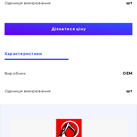
Одиниця вимірювання:
шт
Дізнатися ціну
Про нас
Характеристики
Контакти
Виробник:
OEM
Одиниця вимірювання:
шт
Вакансії
Каталог
Фільтри та мастильні матеріали
Пошук