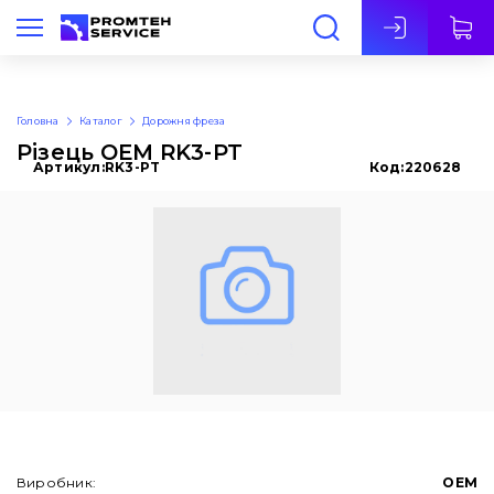
Укр
Головна
Каталог
Дорожня фреза
Різець OEM RK3-PT
Артикул:
RK3-PT
Код:
220628
Виробник:
OEM