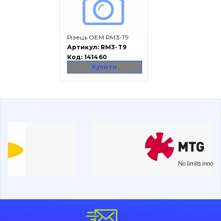
Вакансії
Каталог
Різець OEM RM3-T9
Артикул:
RM3-T9
Код:
141460
Фільтри та мастильні матеріали
Купити
Пошук
Ходова частина
Болти, гайки і елементи кріплення
Коронки, зуби, адаптери, пальці, фіксатори
Ножі, ріжучі кромки
Захист (ковша, адаптера)
написати
зателефонувати
листа
Подушки амортизаційні
Пальці та Втулки