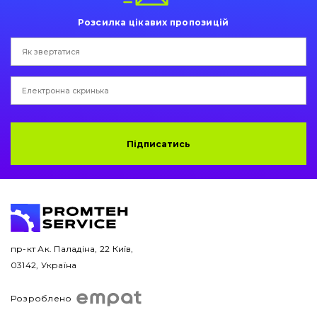
Розсилка цікавих пропозицій
Двигун
Гідравліка
Трансмісія
Рама і кузов
Підписатись
Ковші
Навісне обладнання
Буровий інструмент
пр-кт Ак. Паладіна, 22 Київ,
Дорожня фреза
03142, Україна
Електрообладнання
Розроблено