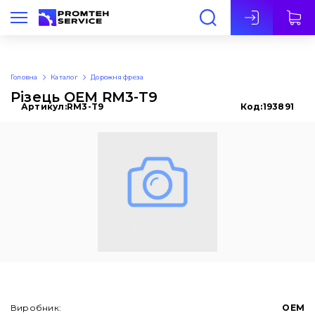
Укр
Головна
Каталог
Дорожня фреза
Різець OEM RM3-T9
Артикул:
RM3-T9
Код:
193891
Виробник:
OEM