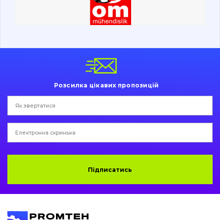
Ходова частина
Болти, гайки і елементи кріплення
Коронки, зуби, адаптери, пальці, фіксатори
Ножі, ріжучі кромки
Розсилка цікавих пропозицій
Захист (ковша, адаптера)
написати
зателефонувати
листа
Подушки амортизаційні
Пальці та Втулки
Двигун
Підписатись
Гідравліка
Трансмісія