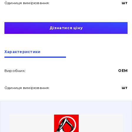
Одиниця вимірювання:
шт
Дізнатися ціну
Про нас
Характеристики
Контакти
Виробник:
OEM
Одиниця вимірювання:
шт
Вакансії
Каталог
Фільтри та мастильні матеріали
Пошук