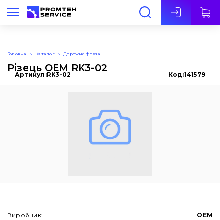
Укр
Головна
Каталог
Дорожня фреза
Різець OEM RK3-02
Артикул:
RK3-02
Код:
141579
Виробник:
OEM