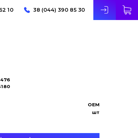
62 10
38 (044) 390 85 30
8476
3180
OEM
шт