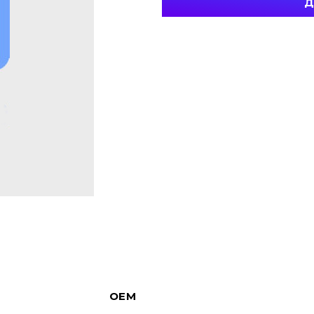
Д
OEM