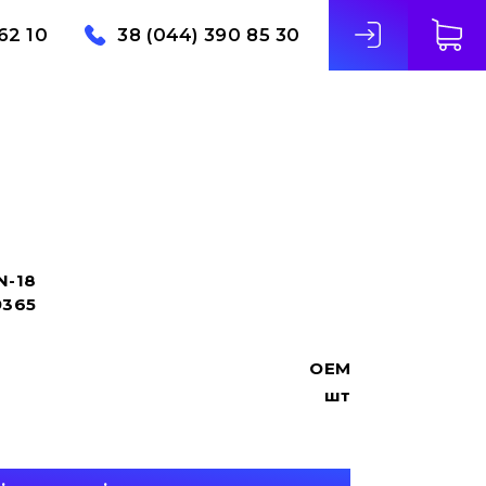
62 10
38 (044) 390 85 30
N-18
9365
OEM
шт