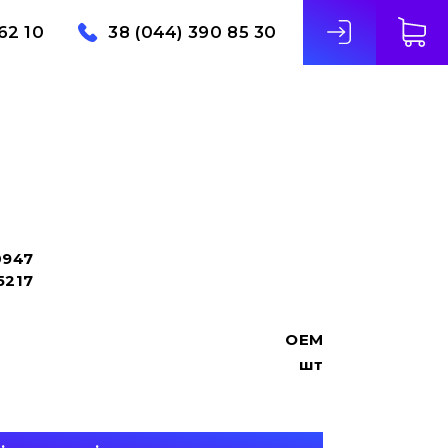
62 10
38 (044) 390 85 30
0947
5217
OEM
шт