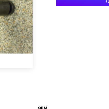
Д
OEM