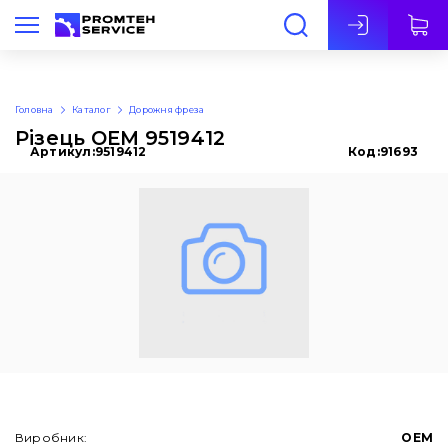
Укр
Головна
Каталог
Дорожня фреза
Різець OEM 9519412
Артикул:
9519412
Код:
91693
Виробник:
OEM