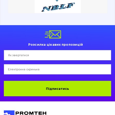
Ходова частина
Болти, гайки і елементи кріплення
Коронки, зуби, адаптери, пальці, фіксатори
Ножі, ріжучі кромки
Розсилка цікавих пропозицій
Захист (ковша, адаптера)
написати
зателефонувати
листа
Подушки амортизаційні
Пальці та Втулки
Двигун
Підписатись
Гідравліка
Трансмісія