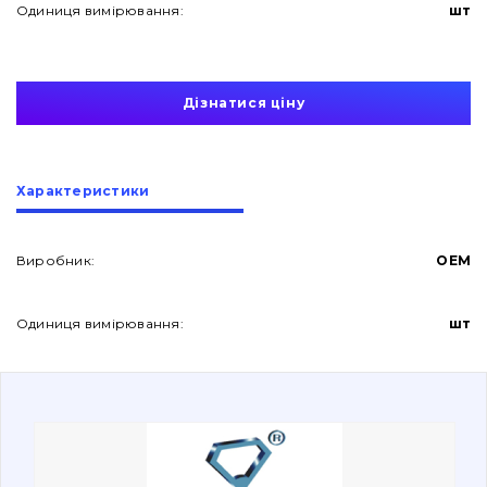
Одиниця вимірювання:
шт
Дізнатися ціну
Про нас
Характеристики
Контакти
Виробник:
OEM
Одиниця вимірювання:
шт
Вакансії
Каталог
Фільтри та мастильні матеріали
Пошук