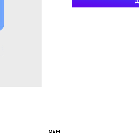
Д
OEM