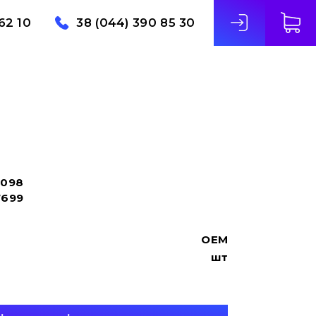
62 10
38 (044) 390 85 30
8098
7699
OEM
шт