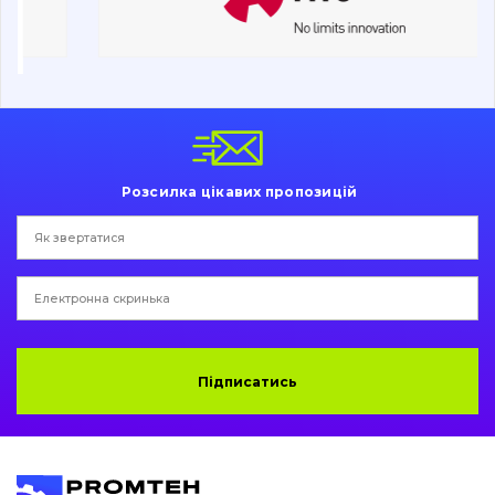
Ходова частина
Болти, гайки і елементи кріплення
Коронки, зуби, адаптери, пальці, фіксатори
Ножі, ріжучі кромки
Розсилка цікавих пропозицій
Захист (ковша, адаптера)
написати
зателефонувати
листа
Подушки амортизаційні
Пальці та Втулки
Двигун
Підписатись
Гідравліка
Трансмісія