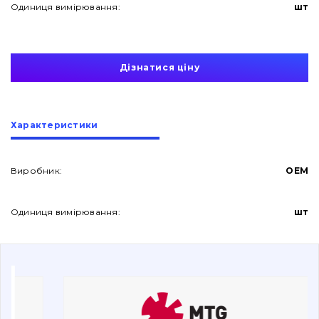
Одиниця вимірювання:
шт
Дізнатися ціну
Про нас
Характеристики
Контакти
Виробник:
OEM
Одиниця вимірювання:
шт
Вакансії
Каталог
Фільтри та мастильні матеріали
Пошук