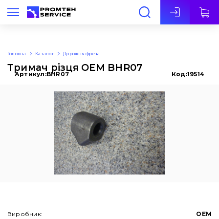
Укр
Головна
Каталог
Дорожня фреза
Тримач різця OEM BHR07
Артикул:
BHR07
Код:
19514
Виробник:
OEM