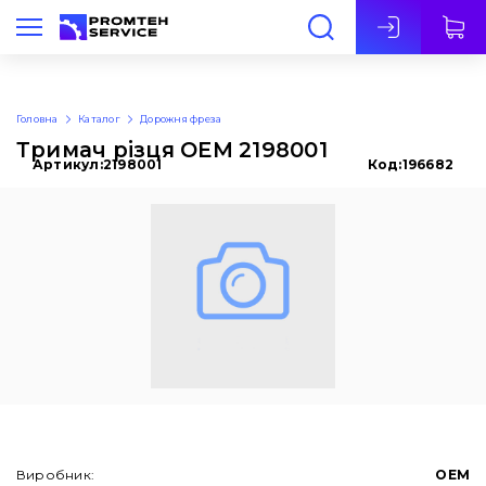
Укр
Головна
Каталог
Дорожня фреза
Тримач різця OEM 2198001
Артикул:
2198001
Код:
196682
Виробник:
OEM