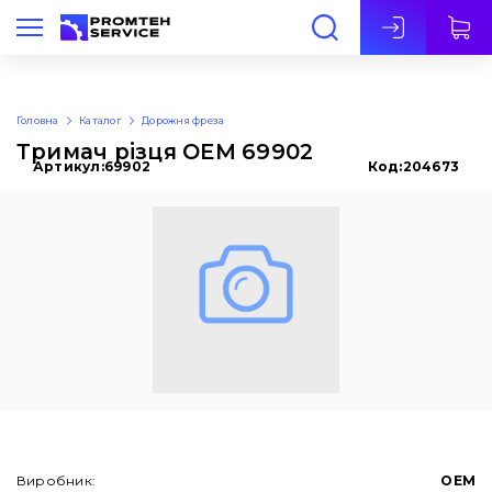
Укр
Головна
Каталог
Дорожня фреза
Тримач різця OEM 69902
Артикул:
69902
Код:
204673
Виробник:
OEM