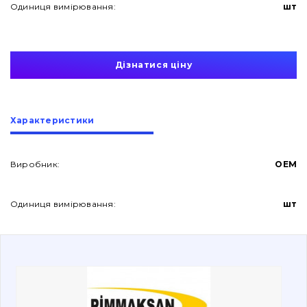
Одиниця вимірювання:
шт
Дізнатися ціну
Про нас
Характеристики
Контакти
Виробник:
OEM
Одиниця вимірювання:
шт
Вакансії
Каталог
Фільтри та мастильні матеріали
Пошук