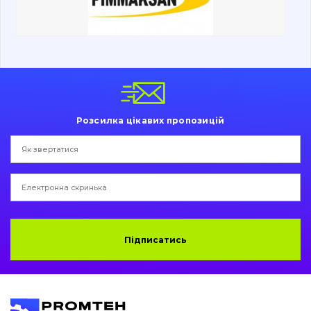
Ходова частина
Болти, гайки і елементи кріплення
Коронки, зуби, адаптери, пальці, фіксатори
Ножі, ріжучі кромки
Розсилка цікавих пропозицій
Захист (ковша, адаптера)
написати
зателефонувати
листа
Подушки амортизаційні
Пальці та Втулки
Двигун
Підписатись
Гідравліка
Трансмісія