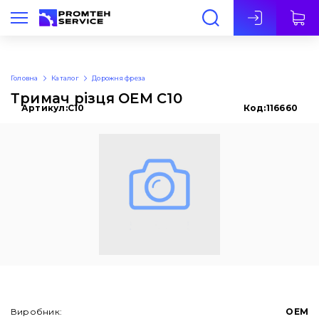
Укр
Головна
Каталог
Дорожня фреза
Тримач різця OEM C10
Артикул:
C10
Код:
116660
Виробник:
OEM