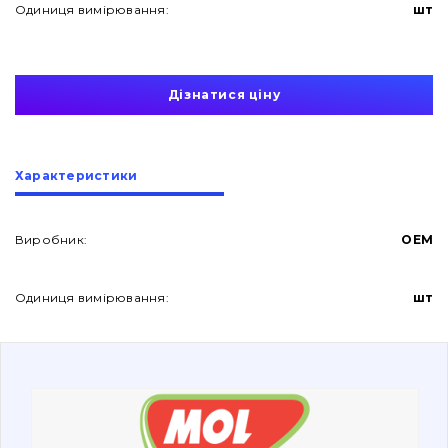
Одиниця вимірювання:
шт
Дізнатися ціну
Про нас
Характеристики
Контакти
Виробник:
OEM
Одиниця вимірювання:
шт
Вакансії
Каталог
Фільтри та мастильні матеріали
Пошук