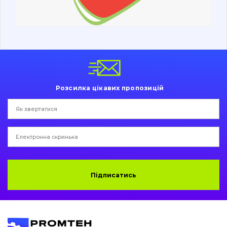
Ходова частина
Болти, гайки і елементи кріплення
Коронки, зуби, адаптери, пальці, фіксатори
Ножі, ріжучі кромки
Розсилка цікавих пропозицій
Захист (ковша, адаптера)
написати
зателефонувати
листа
Подушки амортизаційні
Пальці та Втулки
Двигун
Підписатись
Гідравліка
Трансмісія