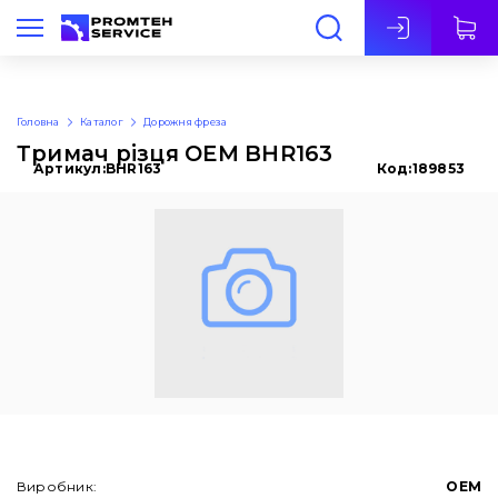
Укр
Головна
Каталог
Дорожня фреза
Тримач різця OEM BHR163
Артикул:
BHR163
Код:
189853
Виробник:
OEM