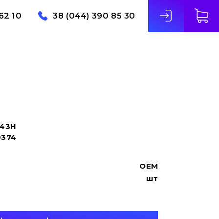
62 10
38 (044) 390 85 30
43H
0374
OEM
шт