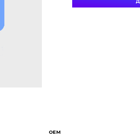
Д
OEM