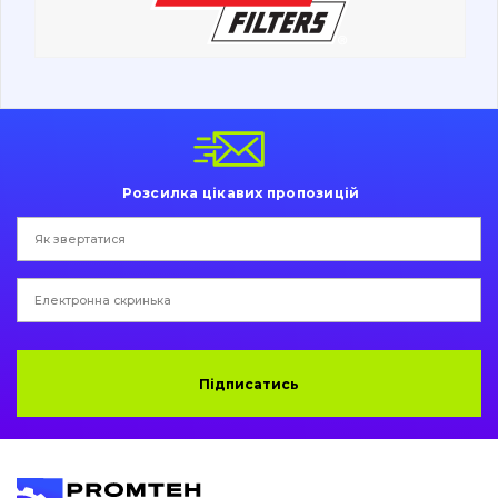
Ходова частина
Болти, гайки і елементи кріплення
Коронки, зуби, адаптери, пальці, фіксатори
Ножі, ріжучі кромки
Розсилка цікавих пропозицій
Захист (ковша, адаптера)
написати
зателефонувати
листа
Подушки амортизаційні
Пальці та Втулки
Двигун
Підписатись
Гідравліка
Трансмісія