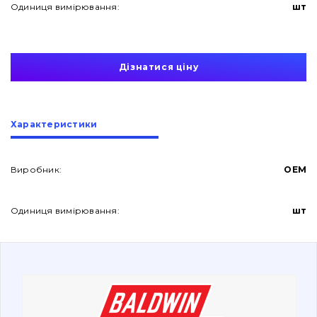
Одиниця вимірювання:
шт
Дізнатися ціну
Про нас
Характеристики
Контакти
Виробник:
OEM
Одиниця вимірювання:
шт
Вакансії
Каталог
Фільтри та мастильні матеріали
Пошук