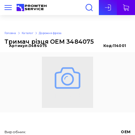
Укр
Головна
Каталог
Дорожня фреза
Тримач різця OEM 3484075
Артикул:
3484075
Код:
114001
Виробник:
OEM