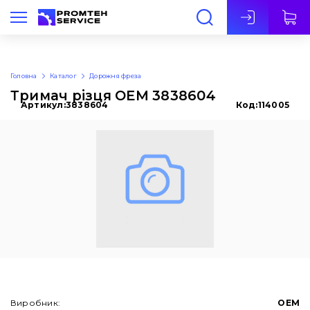
Укр
Головна
Каталог
Дорожня фреза
Тримач різця OEM 3838604
Артикул:
3838604
Код:
114005
Виробник:
OEM