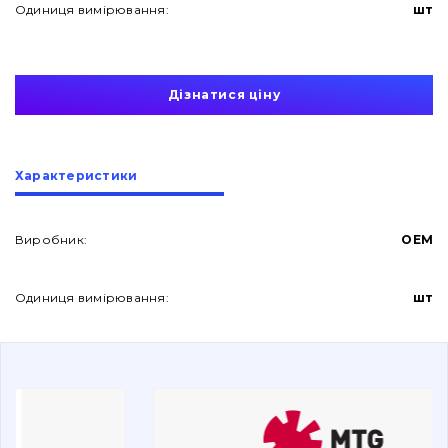
Одиниця вимірювання:
шт
Дізнатися ціну
Про нас
Характеристики
Контакти
Виробник:
OEM
Одиниця вимірювання:
шт
Вакансії
Каталог
Фільтри та мастильні матеріали
Пошук