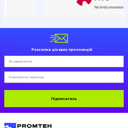
Ходова частина
Болти, гайки і елементи кріплення
Коронки, зуби, адаптери, пальці, фіксатори
Ножі, ріжучі кромки
Розсилка цікавих пропозицій
Захист (ковша, адаптера)
написати
зателефонувати
листа
Подушки амортизаційні
Пальці та Втулки
Двигун
Підписатись
Гідравліка
Трансмісія