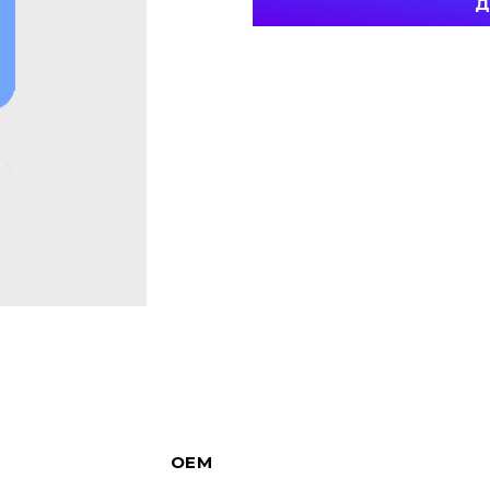
Д
OEM