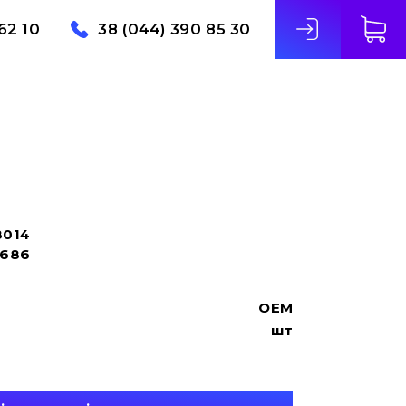
62 10
38 (044) 390 85 30
8014
6686
OEM
шт