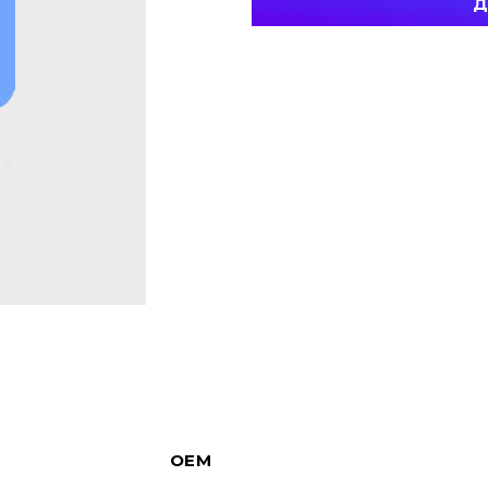
Д
OEM