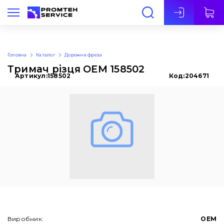
Укр
Головна
Каталог
Дорожня фреза
Тримач різця OEM 158502
Артикул:
158502
Код:
204671
Виробник:
OEM