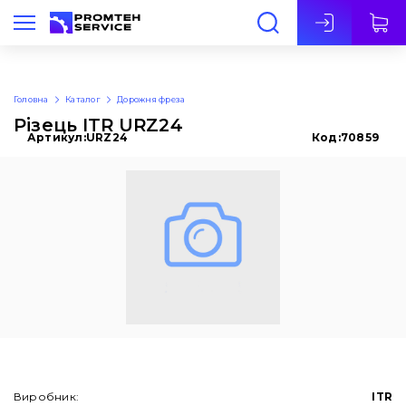
Укр
Головна
Каталог
Дорожня фреза
Різець ITR URZ24
Артикул:
URZ24
Код:
70859
Виробник:
ITR