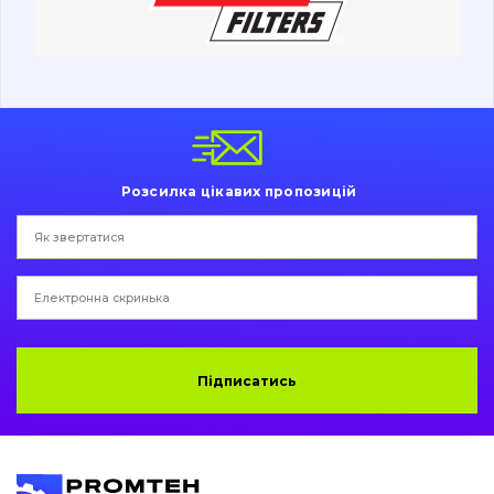
Ходова частина
Болти, гайки і елементи кріплення
Коронки, зуби, адаптери, пальці, фіксатори
Ножі, ріжучі кромки
Розсилка цікавих пропозицій
Захист (ковша, адаптера)
написати
зателефонувати
листа
Подушки амортизаційні
Пальці та Втулки
Двигун
Підписатись
Гідравліка
Трансмісія