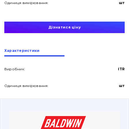
Одиниця вимірювання:
шт
Дізнатися ціну
Про нас
Характеристики
Контакти
Виробник:
ITR
Одиниця вимірювання:
шт
Вакансії
Каталог
Фільтри та мастильні матеріали
Пошук