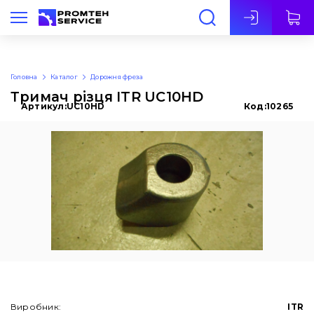
Укр
Головна
Каталог
Дорожня фреза
Тримач різця ITR UC10HD
Артикул:
UC10HD
Код:
10265
Виробник:
ITR