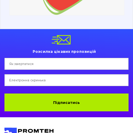
Ходова частина
Болти, гайки і елементи кріплення
Коронки, зуби, адаптери, пальці, фіксатори
Ножі, ріжучі кромки
Розсилка цікавих пропозицій
Захист (ковша, адаптера)
написати
зателефонувати
листа
Подушки амортизаційні
Пальці та Втулки
Двигун
Підписатись
Гідравліка
Трансмісія