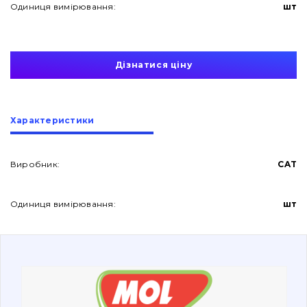
Одиниця вимірювання:
шт
Дізнатися ціну
Про нас
Характеристики
Контакти
Виробник:
CAT
Одиниця вимірювання:
шт
Вакансії
Каталог
Фільтри та мастильні матеріали
Пошук