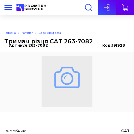
Укр
Головна
Каталог
Дорожня фреза
Тримач різця CAT 263-7082
Артикул:
263-7082
Код:
191928
Виробник:
CAT