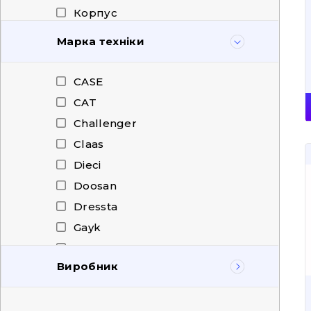
Корпус
Кришка
Марка техніки
Кріплення в зборі
Кронштейн
CASE
Майданчики, підніжки і
CAT
драбини
Challenger
Підкрилок
Claas
Планка
Dieci
Пластина
Doosan
Плита
Dressta
Прокладка
Gayk
Проставка
HAMM
Пружина
Виробник
Hitachi
Рамка решітки радіатора
HOWO
BCE
Ремкомплект
Hyundai