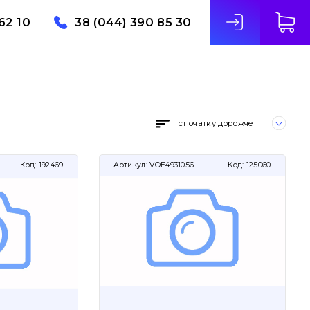
62 10
38 (044) 390 85 30
спочатку дорожче
Код:
192469
Артикул:
VOE4931056
Код:
125060