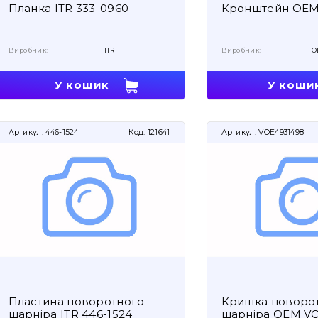
Планка ITR 333-0960
Кронштейн OEM
Виробник:
ITR
Виробник:
O
У кошик
У коши
Артикул:
446-1524
Код:
121641
Артикул:
VOE4931498
Пластина поворотного
Кришка поворо
шарніра ITR 446-1524
шарніра OEM V