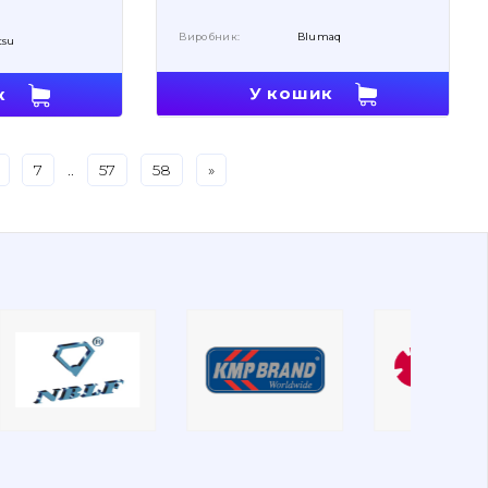
Виробник:
Blumaq
tsu
У кошик
к
7
..
57
58
»