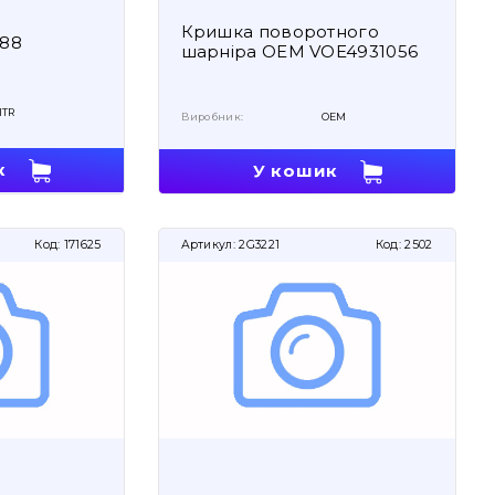
Кришка поворотного
188
шарніра OEM VOE4931056
ITR
Виробник:
OEM
к
У кошик
Код:
171625
Артикул:
2G3221
Код:
2502