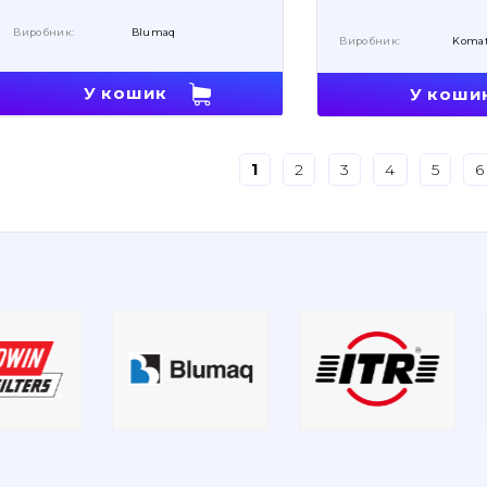
Виробник:
Blumaq
Виробник:
Koma
У кошик
У коши
1
2
3
4
5
6