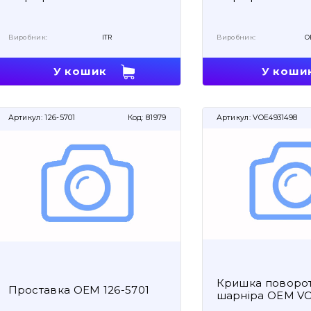
Виробник:
ITR
Виробник:
O
У кошик
У коши
Артикул:
126-5701
Код:
81979
Артикул:
VOE4931498
Кришка поворо
Проставка OEM 126-5701
шарніра OEM V