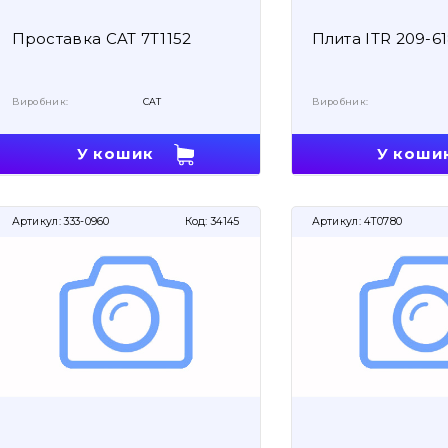
Проставка CAT 7T1152
Плита ITR 209-6
Виробник:
CAT
Виробник:
У кошик
У коши
Артикул:
333-0960
Код:
34145
Артикул:
4T0780