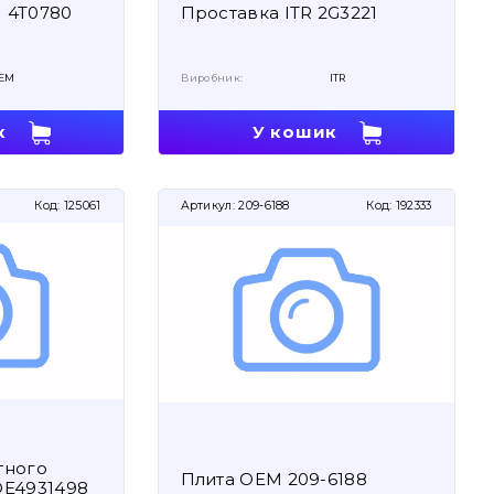
 4T0780
Проставка ITR 2G3221
EM
Виробник:
ITR
к
У кошик
Код:
125061
Артикул:
209-6188
Код:
192333
тного
Плита OEM 209-6188
OE4931498