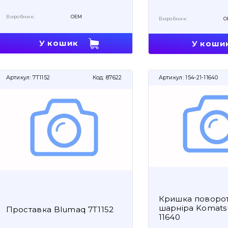
Виробник:
OEM
Виробник:
O
У кошик
У коши
Артикул:
7T1152
Код:
87622
Артикул:
154-21-11640
Кришка поворо
шарніра Komatsu
Проставка Blumaq 7T1152
11640