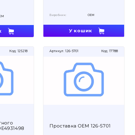
Виробник:
OEM
EM
У кошик
к
Код:
125218
Артикул:
126-5701
Код:
17788
тного
Проставка OEM 126-5701
OE4931498