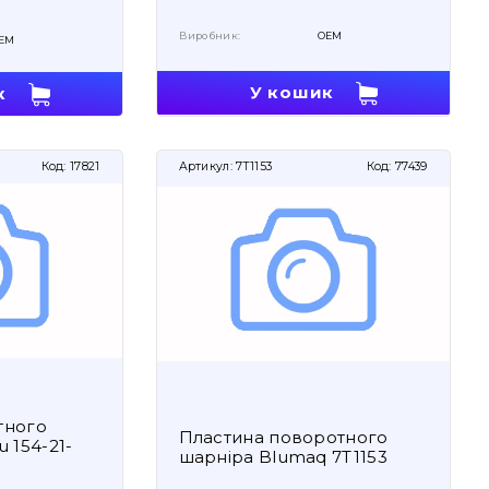
Виробник:
OEM
EM
У кошик
к
Код:
17821
Артикул:
7T1153
Код:
77439
тного
Пластина поворотного
 154-21-
шарніра Blumaq 7T1153