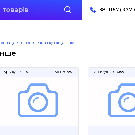
38 (067) 327 
ловна
Каталог
Рама і кузов
Інше
Інше
Артикул:
7T1152
Код:
50680
Артикул:
209-6188