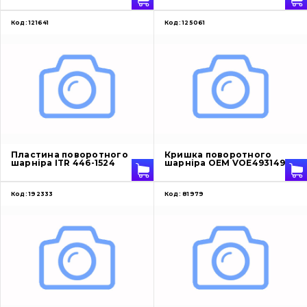
Код:
121641
Код:
125061
Пластина поворотного
Кришка поворотного
шарніра ITR 446-1524
шарніра OEM VOE4931498
Код:
192333
Код:
81979