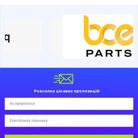
Дорожня фреза
Електрообладнання
Інше
Розсилка цікавих пропозицій