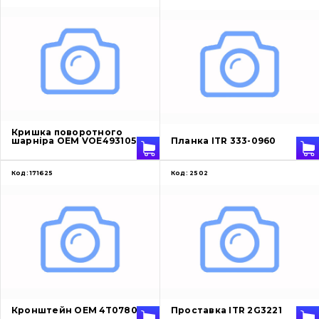
Кришка поворотного
шарніра OEM VOE4931056
Планка ITR 333-0960
Код:
171625
Код:
2502
Кронштейн OEM 4T0780
Проставка ITR 2G3221