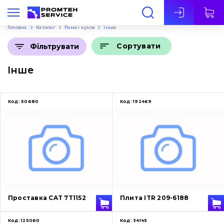
Укр
Головна
Каталог
Рама і кузов
Інше
Сортувати
Фільтрувати
Інше
Код:
50680
Код:
192469
Проставка CAT 7T1152
Плита ITR 209-6188
Код:
125060
Код:
34145