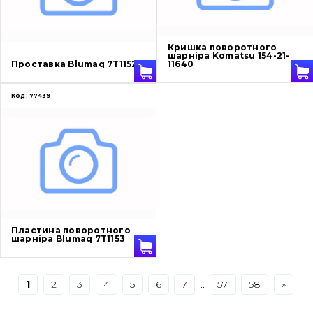
Захист (ковша, адаптера)
написати
зателефонувати
листа
Кришка поворотного
Подушки амортизаційні
шарніра Komatsu 154-21-
Проставка Blumaq 7T1152
11640
Пальці та Втулки
Код:
77439
Двигун
Гідравліка
Трансмісія
Рама і кузов
Пластина поворотного
шарніра Blumaq 7T1153
Ковші
Навісне обладнання
1
2
3
4
5
6
7
..
57
58
»
Буровий інструмент