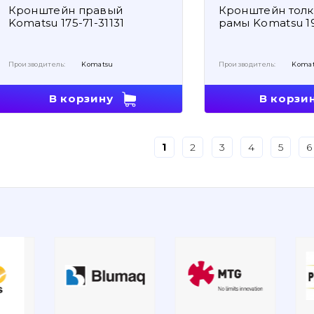
Кронштейн правый
Кронштейн тол
Komatsu 175-71-31131
рамы Komatsu 19
Производитель:
Komatsu
Производитель:
Koma
В корзину
В корзи
1
2
3
4
5
6