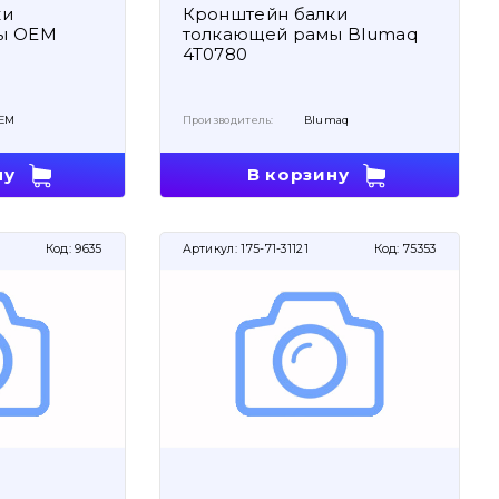
ки
Кронштейн балки
ы OEM
толкающей рамы Blumaq
4T0780
EM
Производитель:
Blumaq
ну
В корзину
Код:
9635
Артикул:
175-71-31121
Код:
75353