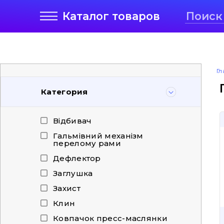
Каталог
товаров
Гл
Категория
Відбивач
Гальмівний механізм
перелому рами
Дефлектор
Заглушка
Захист
Клин
Ковпачок пресс-маслянки