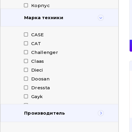
Корпус
Кришка
Марка техники
Кріплення в зборі
Кронштейн
CASE
Майданчики, підніжки і
CAT
драбини
Challenger
Підкрилок
Claas
Планка
Dieci
Пластина
Doosan
Плита
Dressta
Прокладка
Gayk
Проставка
HAMM
Пружина
Производитель
Hitachi
Рамка решітки радіатора
HOWO
BCE
Ремкомплект
Hyundai