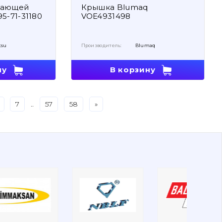
кающей
Крышка Blumaq
5-71-31180
VOE4931498
tsu
Производитель:
Blumaq
ну
В корзину
7
..
57
58
»