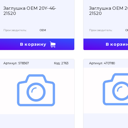
Заглушка OEM 20Y-46-
Заглушка OEM 2
21520
21520
Производитель:
OEM
Производитель:
O
В корзину
В корзи
Артикул:
5T8367
Код:
2763
Артикул:
4T0780