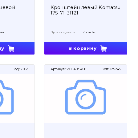
шевой
Кронштейн левый Komatsu
9
175-71-31121
san
Производитель:
Komatsu
ну
В корзину
Код:
7063
Артикул:
VOE4931498
Код:
125243