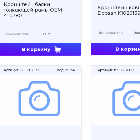
Кронштейн балки
Кронштейн ков
толкающей рамы OEM
Doosan K102013
4T0780
Производитель:
Doo
Производитель:
OEM
В корзи
В корзину
Артикул:
175-71-31131
Код:
75354
Артикул:
195-71-31180