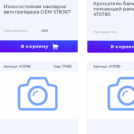
Кронштейн бал
Износостойкая накладка
толкающей рамы
автогрейдера OEM 5T8367
4T0780
Производитель:
OEM
Производитель:
В корзину
В корзи
Артикул:
4T0780
Код:
171635
Артикул:
4T0780