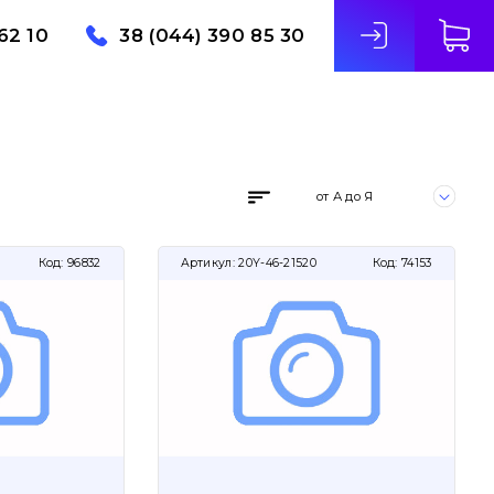
62 10
38 (044) 390 85 30
от А до Я
Код:
96832
Артикул:
20Y-46-21520
Код:
74153