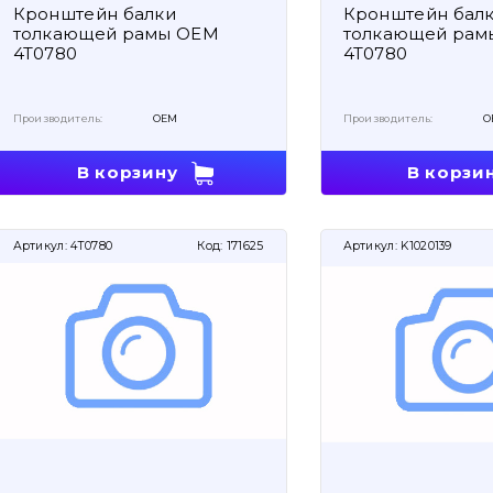
Кронштейн балки
Кронштейн бал
толкающей рамы OEM
толкающей рам
4T0780
4T0780
Производитель:
OEM
Производитель:
O
В корзину
В корзи
Артикул:
4T0780
Код:
171625
Артикул:
K1020139