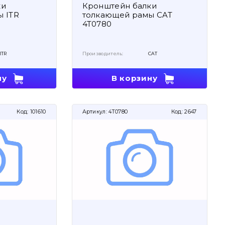
ки
Кронштейн балки
 ITR
толкающей рамы CAT
4T0780
ITR
Производитель:
CAT
ну
В корзину
Код:
101610
Артикул:
4T0780
Код:
2647