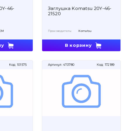
0Y-46-
Заглушка Komatsu 20Y-46-
21520
EM
Производитель:
Komatsu
ну
В корзину
Код:
101575
Артикул:
4T0780
Код:
172189